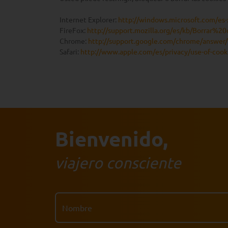
Internet Explorer:
http://windows.microsoft.com/es-
FireFox:
http://support.mozilla.org/es/kb/Borrar%20
Chrome:
http://support.google.com/chrome/answer
Safari:
http://www.apple.com/es/privacy/use-of-cook