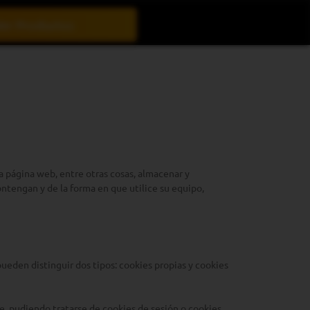
er Productos
 página web, entre otras cosas, almacenar y
ntengan y de la forma en que utilice su equipo,
ueden distinguir dos tipos: cookies propias y cookies
, pudiendo tratarse de cookies de sesión o cookies