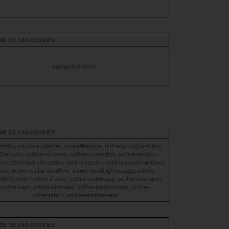
E DE LAS COOKIES
ads/ga-audiences
E DE LAS COOKIES
finity, ads/ga-audiences, budgetReducer, iatiLang, oct8ne-status,
8ne-room, oct8ne-coviewer, oct8ne-connection, oct8ne-session-
y,oct8ne-last-interaction, oct8ne-session, oct8ne-session-without-
ent, oct8ne-visitor-overflow, oct8ne-pendingMessages,oct8ne-
sBeforeMin, oct8ne-iframe, oct8ne-customapp, oct8ne-auto-open,
oct8ne-login, oct8ne-attended, oct8ne-product-page, oct8ne-
conversation, oct8ne-realtime-sale
E DE LAS COOKIES