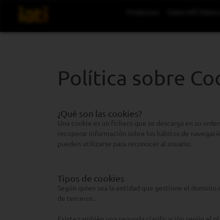
Saltar
Productos
Sobre IATI Méxic
al
contenido
Política sobre Co
¿Qué son las cookies?
Una cookie es un fichero que se descarga en su orde
recuperar información sobre los hábitos de navegació
pueden utilizarse para reconocer al usuario.
Tipos de cookies
Según quien sea la entidad que gestione el dominio d
de terceros .
Existe también una segunda clasificación según el p