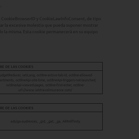
.
y, CookieBrowserID y CookieLawInfoConsent, de tipo
itar la excesiva molestia que pueda suponer mostrar
ado la misma. Esta cookie permanecerá en su equipo
E DE LAS COOKIES
udgetReducer, iatiLang, oct8ne-active-tab-id, oct8ne-allowed-
artments, oct8neApi-site-time, oct8neApi-triggers-not-launched,
oct8neApi-viewed-pages, oct8ne-first-enter, oct8ne-
url-//www.iatitravelinsurance.com/
E DE LAS COOKIES
ads/ga-audiences, _gid, _gat, _ga, ARRAffinity