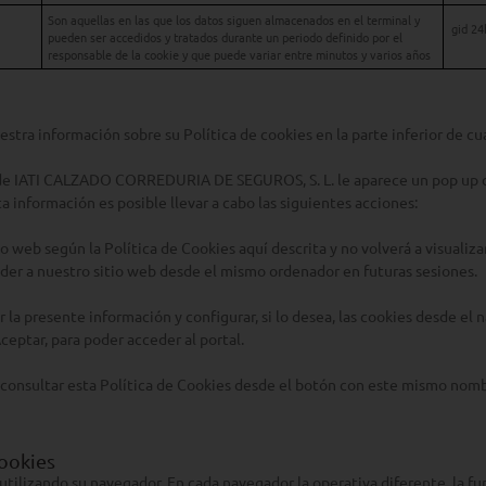
Son aquellas en las que los datos siguen almacenados en el terminal y
gid 24
pueden ser accedidos y tratados durante un periodo definido por el
responsable de la cookie y que puede variar entre minutos y varios años
stra información sobre su Política de cookies en la parte inferior de cua
l de IATI CALZADO CORREDURIA DE SEGUROS, S. L. le aparece un pop up c
 información es posible llevar a cabo las siguientes acciones:
tio web según la Política de Cookies aquí descrita y no volverá a visualiz
eder a nuestro sitio web desde el mismo ordenador en futuras sesiones.
 la presente información y configurar, si lo desea, las cookies desde el 
ceptar, para poder acceder al portal.
consultar esta Política de Cookies desde el botón con este mismo nombre
cookies
 utilizando su navegador. En cada navegador la operativa diferente, la f