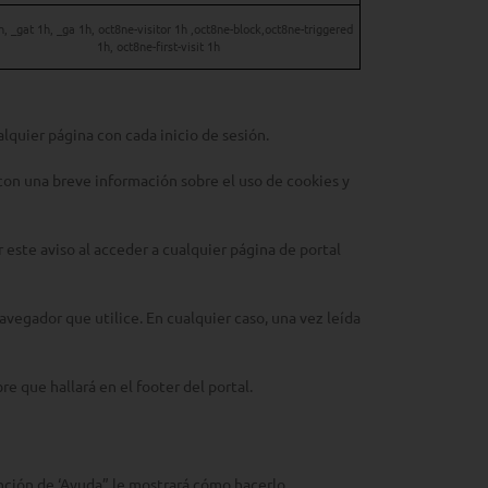
h, _gat 1h, _ga 1h, oct8ne-visitor 1h ,oct8ne-block,oct8ne-triggered
1h, oct8ne-first-visit 1h
lquier página con cada inicio de sesión.
on una breve información sobre el uso de cookies y
ar este aviso al acceder a cualquier página de portal
navegador que utilice. En cualquier caso, una vez leída
 que hallará en el footer del portal.
unción de ‘Ayuda” le mostrará cómo hacerlo.