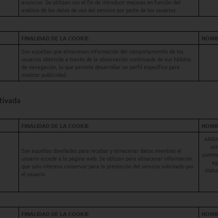
anuncios. Se utilizan con el fin de introducir mejoras en función del
análisis de los datos de uso del servicio por parte de los usuarios.
FINALIDAD DE LA COOKIE
NOMBR
Son aquellas que almacenan información del comportamiento de los
usuarios obtenida a través de la observación continuada de sus hábitos
de navegación, lo que permite desarrollar un perfil específico para
mostrar publicidad.
tivada
FINALIDAD DE LA COOKIE
NOMBR
ARRAf
oct
Son aquellas diseñadas para recabar y almacenar datos mientras el
summar
usuario accede a la página web. Se utilizan para almacenar información
ag
que solo interesa conservar para la prestación del servicio solicitado por
statu
el usuario.
FINALIDAD DE LA COOKIE
NOMBR