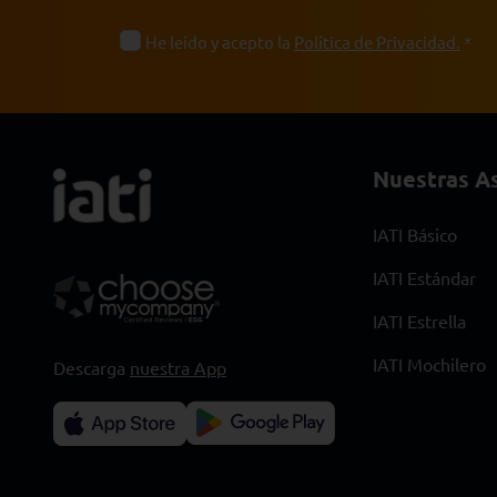
Nuestras As
IATI Básico
IATI Estándar
IATI Estrella
IATI Mochilero
Descarga
nuestra App