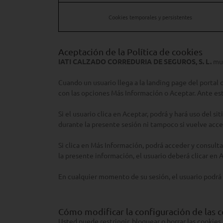
Cookies temporales y persistentes
Aceptación de la Política de cookies
IATI CALZADO CORREDURIA DE SEGUROS, S. L.
mue
Cuando un usuario llega a la landing page del porta
con las opciones Más Información o Aceptar. Ante esta
Si el usuario clica en Aceptar, podrá y hará uso del si
durante la presente sesión ni tampoco si vuelve acc
Si clica en Más Información, podrá acceder y consultar
la presente información, el usuario deberá clicar en A
En cualquier momento de su sesión, el usuario podrá 
Cómo modificar la configuración de las 
Usted puede restringir, bloquear o borrar las cookies