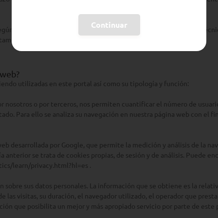
Continuar
egún la finalidad para la que se traten los datos obtenidos: cookies técni
tamental .
 web?
iendo utilizadas en este portal así como su tipología y función:
r nosotros o por terceros, nos permiten cuantificar el número de usuarios
rtado. Para ello se analiza su navegación en nuestra página web con el fi
a web desarrollada por Google, que permite la medición y análisis de la 
ía anterior se trata de cookies propias, de sesión y de análisis. Puede en
ics/learn/privacy.html?hl=es .
n sobre sus datos personales. La información que se obtiene es la relati
 las visitas, su duración, el navegador utilizado, el operador que presta el
ación que posibilita un mejor y más apropiado servicio por parte de este 