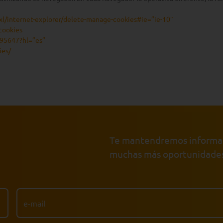
xl/internet-explorer/delete-manage-cookies#ie=”ie-10″
cookies
/95647?hl=”es”
ies/