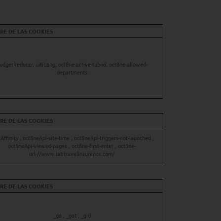
E DE LAS COOKIES
udgetReducer, iatiLang, oct8ne-active-tab-id, oct8ne-allowed-
departments
E DE LAS COOKIES
ffinity , oct8neApi-site-time , oct8neApi-triggers-not-launched ,
oct8neApi-viewed-pages , oct8ne-first-enter , oct8ne-
url-//www.iatitravelinsurance.com/
E DE LAS COOKIES
_ga , _gat , _gid